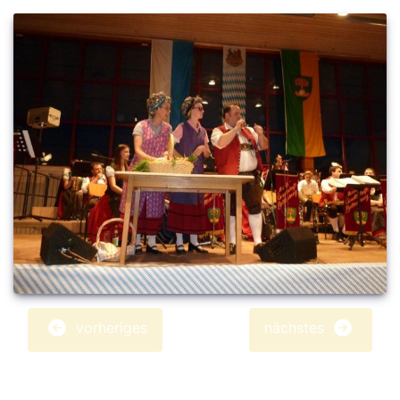
vorheriges
nächstes