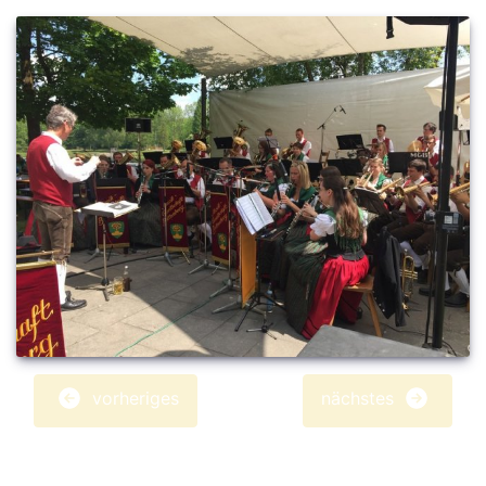
vorheriges
nächstes