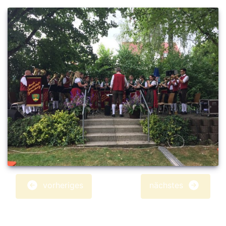
vorheriges
nächstes