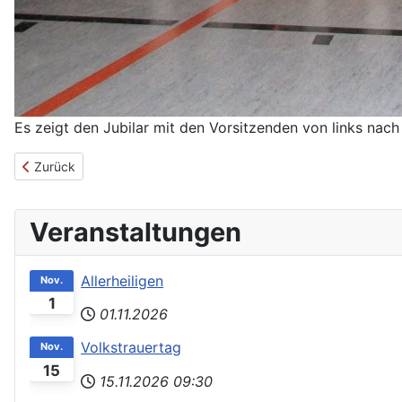
Es zeigt den Jubilar mit den Vorsitzenden von links nach
Vorheriger Beitrag: Generalversammlung der Musikgesellschaft B
Zurück
Veranstaltungen
Allerheiligen
Nov.
1
01.11.2026
Volkstrauertag
Nov.
15
15.11.2026
09:30