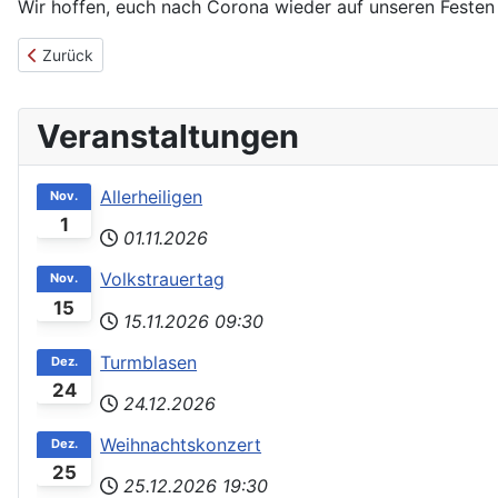
Wir hoffen, euch nach Corona wieder auf unseren Feste
Vorheriger Beitrag: Alteisensammlung
Zurück
Veranstaltungen
Allerheiligen
Nov.
1
01.11.2026
Volkstrauertag
Nov.
15
15.11.2026
09:30
Turmblasen
Dez.
24
24.12.2026
Weihnachtskonzert
Dez.
25
25.12.2026
19:30