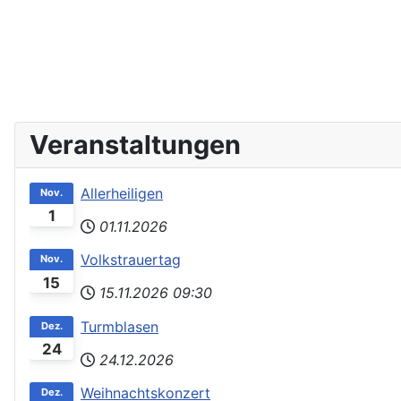
Veranstaltungen
Allerheiligen
Nov.
1
01.11.2026
Volkstrauertag
Nov.
15
15.11.2026
09:30
Turmblasen
Dez.
24
24.12.2026
Weihnachtskonzert
Dez.